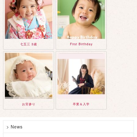
七五三 3歳
First Birthday
お宮参り
卒業＆入学
> News