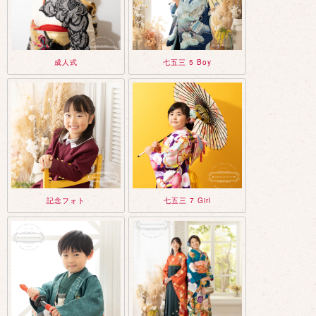
成人式
七五三 5 Boy
記念フォト
七五三 7 Girl