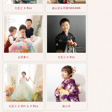
七五三 5 Boy
成人式＆卒業HAKAMA
お宮参り
七五三 5 Boy
七五三 3 Girl ＆ 5 Boy
成人式