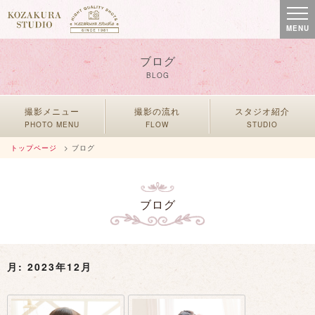
MENU
ブログ
BLOG
撮影メニュー
撮影の流れ
スタジオ紹介
PHOTO MENU
FLOW
STUDIO
トップページ
> ブログ
ブログ
月:
2023年12月