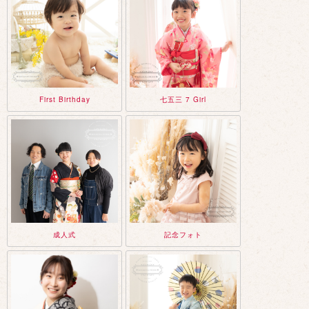
First Birthday
七五三 7 Girl
成人式
記念フォト