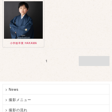
小学校卒業 HAKAMA
投
ページ
1
次のページ
稿
の
ペ
ー
ジ
> News
送
> 撮影メニュー
り
> 撮影の流れ