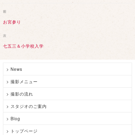
ゴ
投
過
前
リ
稿
去
ー
ナ
お宮参り
の
ビ
投
次
ゲ
次
稿
の
ー
七五三＆小学校入学
投
シ
稿
ョ
ン
> News
> 撮影メニュー
> 撮影の流れ
> スタジオのご案内
> Blog
> トップページ