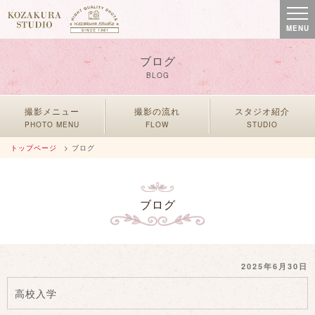
MENU
ブログ
BLOG
撮影メニュー
撮影の流れ
スタジオ紹介
PHOTO MENU
FLOW
STUDIO
トップページ
> ブログ
ブログ
投
2025年6月30日
稿
高校入学
日: